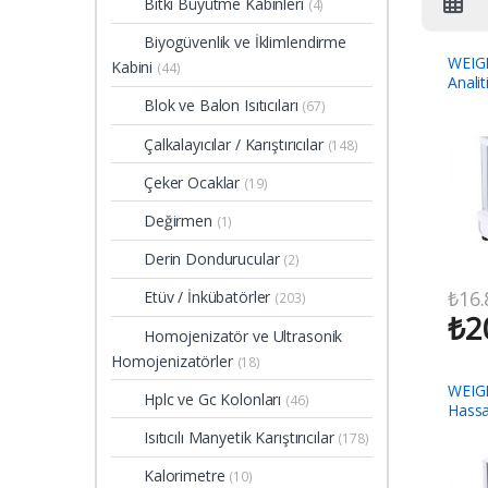
Bitki Büyütme Kabinleri
(4)
Biyogüvenlik ve İklimlendirme
WEIG
Kabini
(44)
Analit
Blok ve Balon Isıtıcıları
(67)
Çalkalayıcılar / Karıştırıcılar
(148)
Çeker Ocaklar
(19)
Değirmen
(1)
Derin Dondurucular
(2)
₺
16.
Etüv / İnkübatörler
(203)
₺
2
Homojenizatör ve Ultrasonik
Homojenizatörler
(18)
WEIG
Hplc ve Gc Kolonları
(46)
Hassa
Isıtıcılı Manyetik Karıştırıcılar
(178)
Kalorimetre
(10)