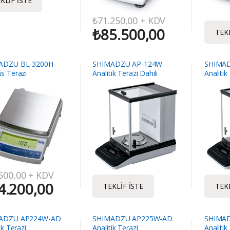
KLIF İSTE
₺
71.250,00
+ KDV
₺
85.500,00
TEKL
ADZU BL-3200H
SHIMADZU AP-124W
SHIMA
s Terazi
Analitik Terazi Dahili
Analitik
Kalibrasyon 120 Gr / 0.1
mg
500,00
+ KDV
4.200,00
TEKLIF İSTE
TEKL
ADZU AP224W-AD
SHIMADZU AP225W-AD
SHIMA
ik Terazi
Analitik Terazi
Analitik