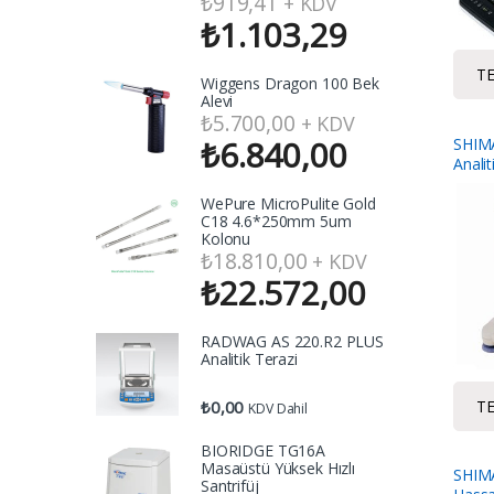
₺
919,41
+ KDV
₺
1.103,29
TE
Wiggens Dragon 100 Bek
Alevi
₺
5.700,00
+ KDV
₺
6.840,00
SHIM
Analit
WePure MicroPulite Gold
C18 4.6*250mm 5um
Kolonu
₺
18.810,00
+ KDV
₺
22.572,00
RADWAG AS 220.R2 PLUS
Analitik Terazi
TE
₺
0,00
KDV Dahil
BIORIDGE TG16A
Masaüstü Yüksek Hızlı
SHIM
Santrifüj