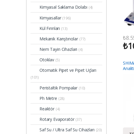
Kimyasal Saklama Dolabı
(4)
Kimyasallar
(196)
Kül Fırınları
(13)
₺
8.5
Mekanik Karıştırıcılar
(77)
₺
1
Nem Tayin Cihazları
(4)
Otoklav
(5)
SHIM
Analit
Otomatik Pipet ve Pipet Uçları
(101)
Peristaltik Pompalar
(10)
Ph Metre
(28)
Reaktör
(4)
Rotary Evaporatör
(37)
Saf Su / Ultra Saf Su Cihazları
(20)