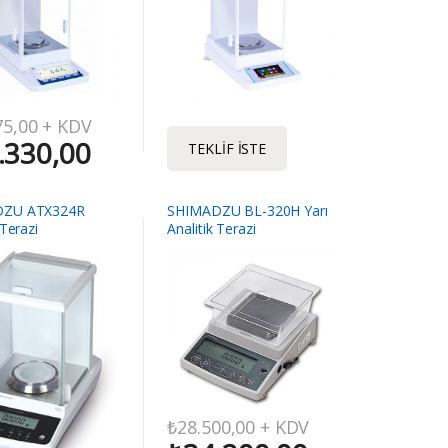
75,00
+ KDV
.330,00
TEKLIF İSTE
DZU ATX324R
SHIMADZU BL-320H Yarı
 Terazi
Analitik Terazi
₺
28.500,00
+ KDV