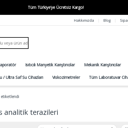
Tüm Türkiye’ye Ücretsiz Kargo!
Hakkımızda
Blog
Sipa
r:
vaporatör
Isıtıcılı Manyetik Karıştırıcılar
Mekanik Karıştırıcılar
u / Ultra Saf Su Cihazları
Viskozimetreler
Tüm Laboratuvar Ciha
 etiketlendi
 analitik terazileri