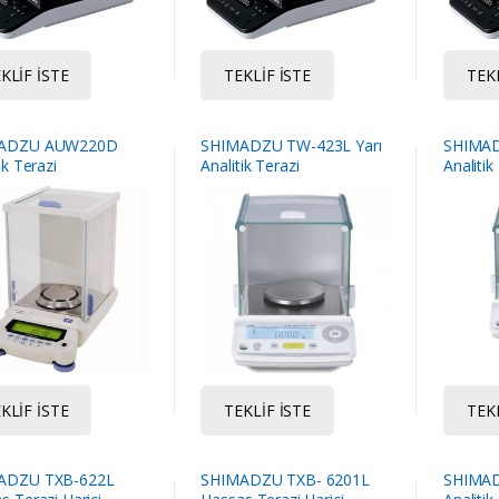
KLIF İSTE
TEKLIF İSTE
TEKL
ADZU AUW220D
SHIMADZU TW-423L Yarı
SHIMAD
ik Terazi
Analitik Terazi
Analitik
KLIF İSTE
TEKLIF İSTE
TEKL
ADZU TXB-622L
SHIMADZU TXB- 6201L
SHIMAD