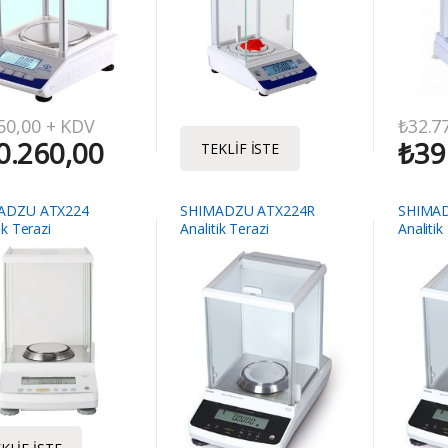
50,00
+ KDV
₺
32.7
0.260,00
₺
39
TEKLIF İSTE
ADZU ATX224
SHIMADZU ATX224R
SHIMA
ik Terazi
Analitik Terazi
Analitik