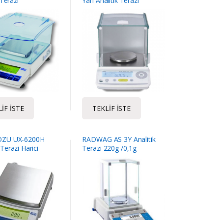
 Terazi
Yarı Analitik Terazi
IF İSTE
TEKLIF İSTE
ZU UX-6200H
RADWAG AS 3Y Analitik
erazi Harici
Terazi 220g /0,1g
yon 6200 Gr / 10