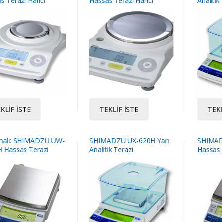
 Terazi Harici
Hassas Terazi Harici
Analitik
asyon 620 Gr / 10
Kalibrasyon 6200 Gr / 100
mg
KLIF İSTE
TEKLIF İSTE
TEKL
malı: SHIMADZU UW-
SHIMADZU UX-620H Yarı
SHIMAD
 Hassas Terazi
Analitik Terazi
Hassas T
i Kalibrasyon
Kalibras
mg