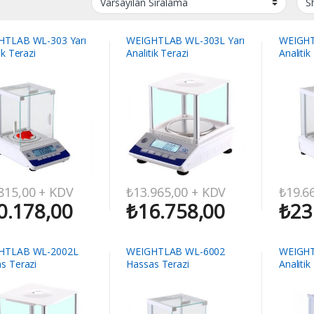
HTLAB WL-303 Yarı
WEIGHTLAB WL-303L Yarı
WEIGHT
ik Terazi
Analitik Terazi
Analitik
815,00
+ KDV
₺
13.965,00
+ KDV
₺
19.6
0.178,00
₺
16.758,00
₺
23
HTLAB WL-2002L
WEIGHTLAB WL-6002
WEIGHT
s Terazi
Hassas Terazi
Analitik