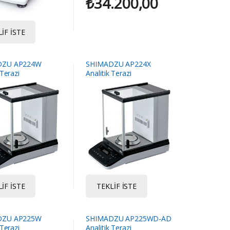
₺
34.200,00
IF İSTE
DZU AP224W
SHIMADZU AP224X
 Terazi
Analitik Terazi
IF İSTE
TEKLIF İSTE
DZU AP225W
SHIMADZU AP225WD-AD
 Terazi
Analitik Terazi