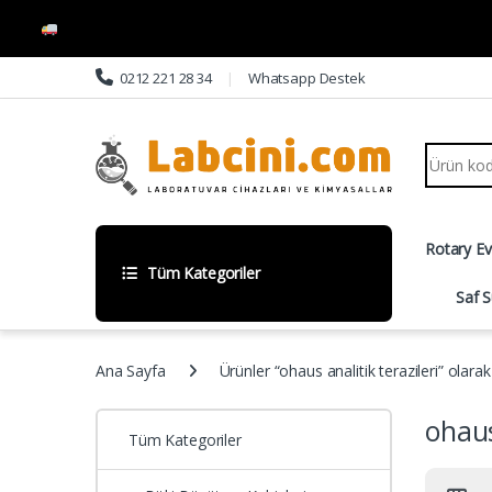
Skip to navigation
Skip to content
0212 221 28 34
Whatsapp Destek
Search fo
Rotary E
Tüm Kategoriler
Saf S
Ana Sayfa
Ürünler “ohaus analitik terazileri” olarak
ohaus
Tüm Kategoriler