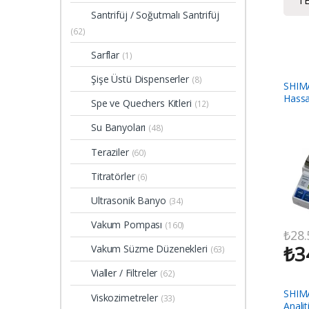
TE
Santrifüj / Soğutmalı Santrifüj
(62)
Sarflar
(1)
Şişe Üstü Dispenserler
(8)
SHIM
Hassa
Spe ve Quechers Kitleri
(12)
Su Banyoları
(48)
Teraziler
(60)
Titratörler
(6)
Ultrasonik Banyo
(34)
Vakum Pompası
(160)
₺
28.
₺
3
Vakum Süzme Düzenekleri
(63)
Vialler / Filtreler
(62)
SHIM
Viskozimetreler
(33)
Analit