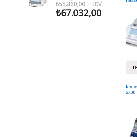
Hassas
₺
55.860,00
+ KDV
Kalibr
₺
67.032,00
mg
TE
Koru
6200H
Dahil