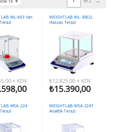
→
of 2
LAB WL-603 Yarı
WEIGHTLAB WL-3002L
 Terazi
Hassas Terazi
65,00
+ KDV
₺
12.825,00
+ KDV
.598,00
₺
15.390,00
LAB WSA-224
WEIGHTLAB WSA-224T
 Terazi
Analitik Terazi