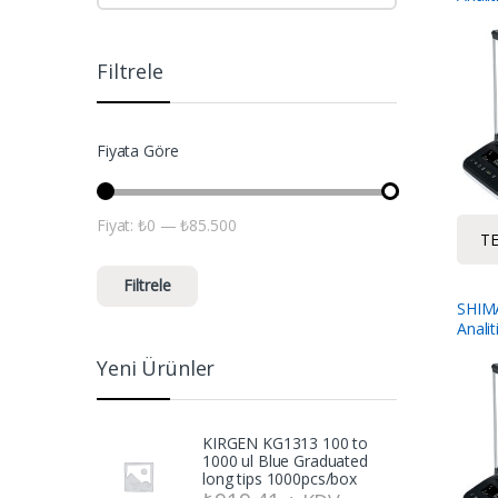
Filtrele
Fiyata Göre
Fiyat:
₺0
—
₺85.500
En düşük fiyat
En yüksek fiyat
TE
Filtrele
SHIM
Analit
Yeni Ürünler
KIRGEN KG1313 100 to
1000 ul Blue Graduated
long tips 1000pcs/box