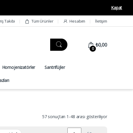
Kapat
riş Takibi
Tüm Ürünler
Hesabım
İletişim
₺
0,00
0
Homojenizatörler
Santrifüjler
zları
57 sonuçtan 1-48 arası gösteriliyor