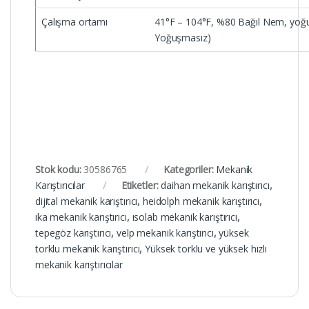
Çalışma ortamı
41°F – 104°F, %80 Bağıl Nem, yoğ
Yoğuşmasız)
Stok kodu:
30586765
Kategoriler:
Mekanik
Karıştırıcılar
Etiketler:
daihan mekanik karıştırıcı
,
dijital mekanik karıştırıcı
,
heidolph mekanik karıştırıcı
,
ıka mekanik karıştırıcı
,
ısolab mekanik karıştırıcı
,
tepegöz karıştırıcı
,
velp mekanik karıştırıcı
,
yüksek
torklu mekanik karıştırıcı
,
Yüksek torklu ve yüksek hızlı
mekanik karıştırıcılar