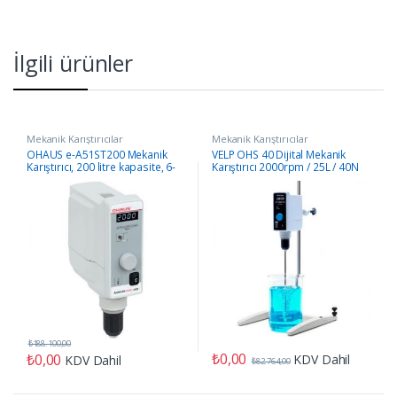
İlgili ürünler
Mekanik Karıştırıcılar
Mekanik Karıştırıcılar
OHAUS e-A51ST200 Mekanik
VELP OHS 40 Dijital Mekanik
Karıştırıcı, 200 litre kapasite, 6-
Karıştırıcı 2000rpm / 25L / 40N
2000 rpm hız, 200 Ncm tork
tork
₺
188.100,00
₺
0,00
₺
0,00
KDV Dahil
KDV Dahil
₺
82.764,00