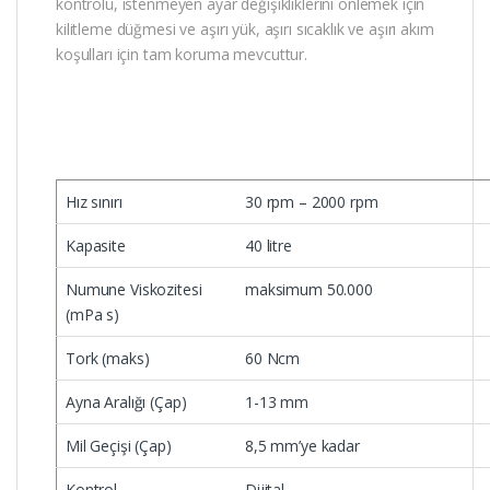
kontrolü, istenmeyen ayar değişikliklerini önlemek için
kilitleme düğmesi ve aşırı yük, aşırı sıcaklık ve aşırı akım
koşulları için tam koruma mevcuttur.
Hız sınırı
30 rpm – 2000 rpm
Kapasite
40 litre
Numune Viskozitesi
maksimum 50.000
(mPa s)
Tork (maks)
60 Ncm
Ayna Aralığı (Çap)
1-13 mm
Mil Geçişi (Çap)
8,5 mm’ye kadar
Kontrol
Dijital