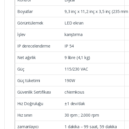
Boyutlar
9,3 inç x 11,2 inç x 3,5 inç (235 
Görüntülemek
LED ekran
İşlev
karıştırma
IP derecelendirme
IP 54
Net ağırlık
9 libre (4,1 kg)
Güç
115/230 VAC
Güç tüketimi
190W
Güvenlik Sertifikası
cNemkous
Hız Doğruluğu
±1 dev/dak
Hız sınırı
30 rpm ; 2.000 rpm
zamanlayıcı
1 dakika – 99 saat, 59 dakika