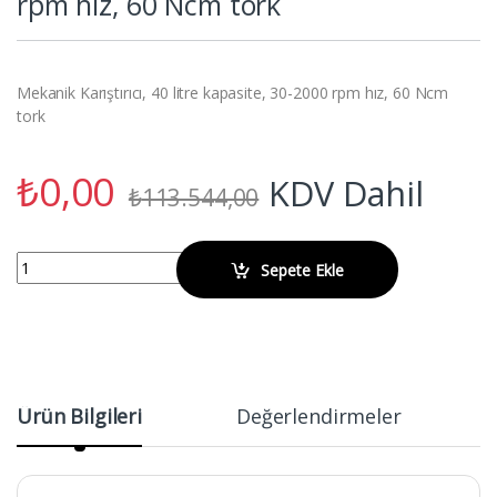
rpm hız, 60 Ncm tork
Mekanik Karıştırıcı, 40 litre kapasite, 30-2000 rpm hız, 60 Ncm
tork
₺
0,00
KDV Dahil
₺
113.544,00
OHAUS e-A51ST060 Mekanik Karıştırıcı, 40 litre kapasite, 30-2000 rp
Sepete Ekle
Ürün Bilgileri
Değerlendirmeler