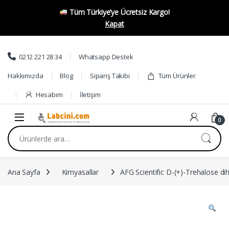
Tüm Türkiye’ye Ücretsiz Kargo!
Kapat
Skip to navigation
Skip to content
0212 221 28 34
Whatsapp Destek
Hakkımızda
Blog
Sipariş Takibi
Tüm Ürünler
Hesabım
İletişim
0
Ara:
Ana Sayfa
Kimyasallar
AFG Scientific D-(+)-Trehalose di