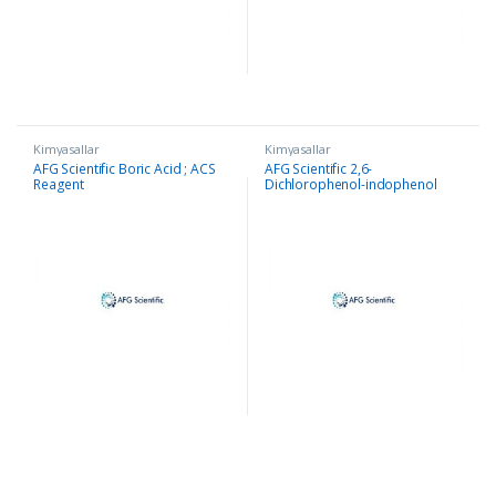
Kimyasallar
Kimyasallar
AFG Scientific Boric Acid ; ACS
AFG Scientific 2,6-
Reagent
Dichlorophenol-indophenol
sodium salt dihydrate