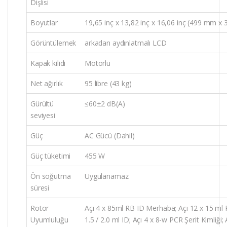
Dişlisi
Boyutlar
19,65 inç x 13,82 inç x 16,06 inç (499 mm 
Görüntülemek
arkadan aydınlatmalı LCD
Kapak kilidi
Motorlu
Net ağırlık
95 libre (43 kg)
Gürültü
≤60±2 dB(A)
seviyesi
Güç
AC Gücü (Dahil)
Güç tüketimi
455 W
Ön soğutma
Uygulanamaz
süresi
Rotor
Açı 4 x 85ml RB ID Merhaba; Açı 12 x 15 ml RB/
Uyumluluğu
1.5 / 2.0 ml ID; Açı 4 x 8-w PCR Şerit Kimliği;