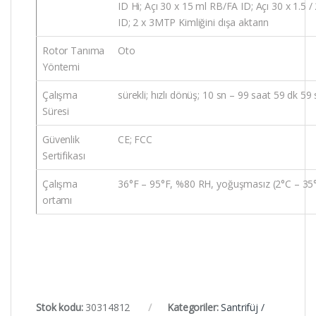
ID Hi; Açı 30 x 15 ml RB/FA ID; Açı 30 x 1.5 /
ID; 2 x 3MTP Kimliğini dışa aktarın
Rotor Tanıma
Oto
Yöntemi
Çalışma
sürekli; hızlı dönüş; 10 sn – 99 saat 59 dk 59
Süresi
Güvenlik
CE; FCC
Sertifikası
Çalışma
36°F – 95°F, %80 RH, yoğuşmasız (2°C – 3
ortamı
Stok kodu:
30314812
Kategoriler:
Santrifüj /