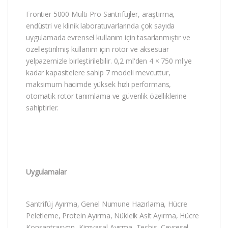
Frontier 5000 Multi-Pro Santrifüjler, araştırma,
endüstri ve klinik laboratuvarlarında çok sayıda
uygulamada evrensel kullanım için tasarlanmıştır ve
özelleştirilmiş kullanım için rotor ve aksesuar
yelpazemizle birleştirilebilir. 0,2 ml'den 4 × 750 ml'ye
kadar kapasitelere sahip 7 modeli mevcuttur,
maksimum hacimde yüksek hızlı performans,
otomatik rotor tanımlama ve güvenlik özelliklerine
sahiptirler.
Uygulamalar
Santrifüj Ayırma, Genel Numune Hazırlama, Hücre
Peletleme, Protein Ayırma, Nükleik Asit Ayırma, Hücre
Konsantrasyon, Kimyasal Ayırma, Teşhis, Çevresel