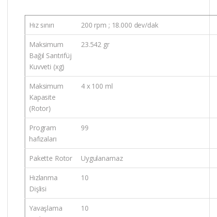
Hız sınırı
200 rpm ; 18.000 dev/dak
Maksimum
23.542 gr
Bağıl Santrifüj
Kuvveti (xg)
Maksimum
4 x 100 ml
Kapasite
(Rotor)
Program
99
hafızaları
Pakette Rotor
Uygulanamaz
Hızlanma
10
Dişlisi
Yavaşlama
10