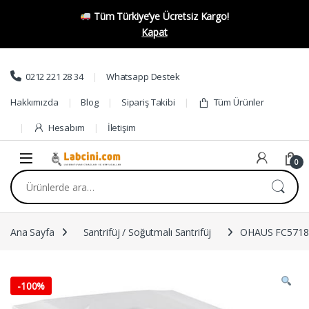
Tüm Türkiye’ye Ücretsiz Kargo!
Kapat
Skip to navigation
Skip to content
0212 221 28 34
Whatsapp Destek
Hakkımızda
Blog
Sipariş Takibi
Tüm Ürünler
Hesabım
İletişim
0
Ara:
Ana Sayfa
Santrifüj / Soğutmalı Santrifüj
OHAUS FC5718 M
-
100%