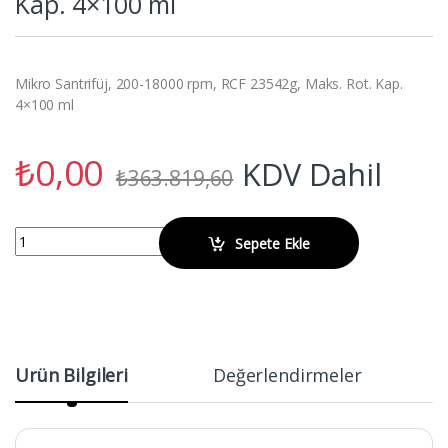
Kap. 4×100 ml
Mikro Santrifüj, 200-18000 rpm, RCF 23542g, Maks. Rot. Kap.
4×100 ml
₺
0,00
KDV Dahil
₺
363.819,60
OHAUS FC5718 Mikro Santrifüj, 200-18000 rpm, RCF 23542g, Maks. R
Sepete Ekle
Ürün Bilgileri
Değerlendirmeler