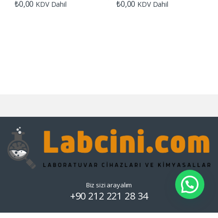
₺
0,00
₺
0,00
KDV Dahil
KDV Dahil
Biz sizi arayalım
+90 212 221 28 34