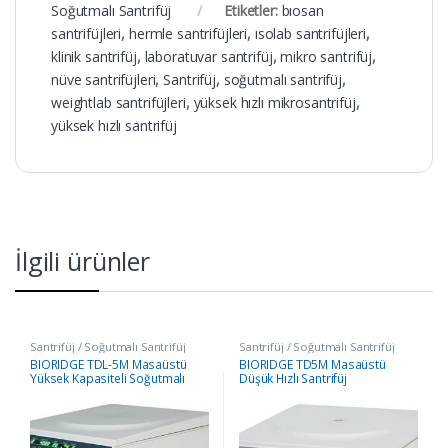
Soğutmalı Santrifüj
Etiketler:
bıosan
santrifüjleri
,
hermle santrifüjleri
,
ısolab santrifüjleri
,
klinik santrifüj
,
laboratuvar santrifüj
,
mikro santrifüj
,
nüve santrifüjleri
,
Santrifüj
,
soğutmalı santrifüj
,
weightlab santrifüjleri
,
yüksek hızlı mikrosantrifüj
,
yüksek hızlı santrifüj
İlgili ürünler
Santrifüj / Soğutmalı Santrifüj
Santrifüj / Soğutmalı Santrifüj
BIORIDGE TDL-5M Masaüstü
BIORIDGE TD5M Masaüstü
Yüksek Kapasiteli Soğutmalı
Düşük Hızlı Santrifüj
Santrifüj