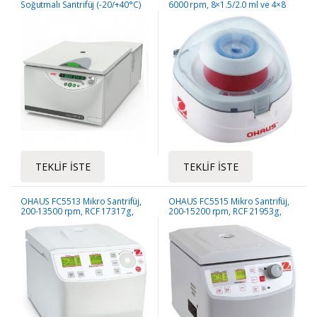
Soğutmalı Santrifüj (-20/+40°C)
6000 rpm, 8×1.5/2.0 ml ve 4×8
PCR Açılı Rotorlar dahil
TEKLIF İSTE
TEKLIF İSTE
OHAUS FC5513 Mikro Santrifüj,
OHAUS FC5515 Mikro Santrifüj,
200-13500 rpm, RCF 17317g,
200-15200 rpm, RCF 21953g,
24×1,5/2.0 ml Açılı Rotor dahil
Maks. Rot. Kap. 44×1.5/2.0ml,
12x5ml