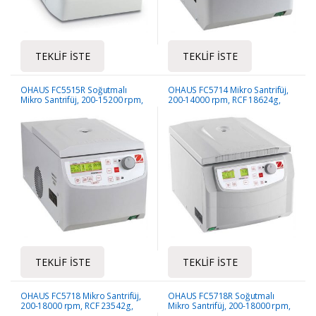
TEKLIF İSTE
TEKLIF İSTE
OHAUS FC5515R Soğutmalı
OHAUS FC5714 Mikro Santrifüj,
Mikro Santrifüj, 200-15200 rpm,
200-14000 rpm, RCF 18624g,
RCF 21953g, Maks. Rot. Kap.
Maks. Rot. Kap. 4×100 ml
44×1.5/2.0ml, 12x5ml
TEKLIF İSTE
TEKLIF İSTE
OHAUS FC5718 Mikro Santrifüj,
OHAUS FC5718R Soğutmalı
200-18000 rpm, RCF 23542g,
Mikro Santrifüj, 200-18000 rpm,
Maks. Rot. Kap. 4×100 ml
RCF 23542g, Maks. Rot. Kap.