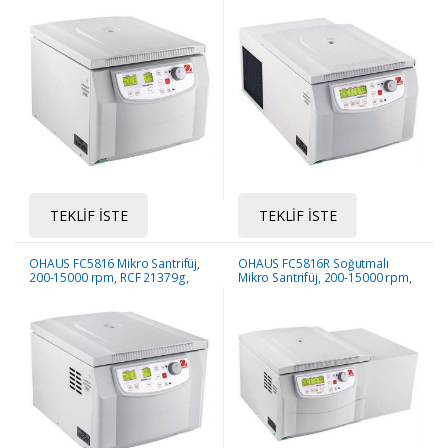
4×100 ml
TEKLIF İSTE
TEKLIF İSTE
OHAUS FC5816 Mikro Santrifüj,
OHAUS FC5816R Soğutmalı
200-15000 rpm, RCF 21379g,
Mikro Santrifüj, 200-15000 rpm,
Maks. Rot. Kap. 6×250 ml
RCF 21379g, Maks. Rot. Kap.
6×250 ml