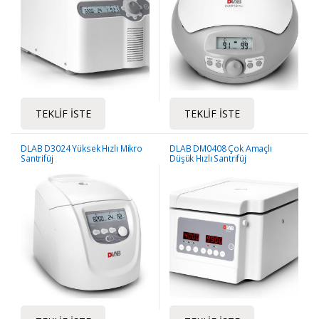
TEKLIF İSTE
TEKLIF İSTE
DLAB D3024 Yüksek Hızlı Mikro
DLAB DM0408 Çok Amaçlı
Santrifüj
Düşük Hızlı Santrifüj