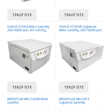
TEKLIF İSTE
TEKLIF İSTE
OHAUS FC5916 Mikro Santrifüj,
OHAUS FC5916R Soğutmalı
200-16000 rpm, RCF 24325g,
Mikro Santrifüj, 200-16000 rpm,
Maks. Rot. Kap. 4×750 ml
RCF 24325g, Maks. Rot. Kap.
4×750 ml
TEKLIF İSTE
TEKLIF İSTE
WEİGHTLAB WN-CL6500 Klinik
WEİGHTLAB WN-CM15
Santrifüj
Soğutmalı Santrifüj