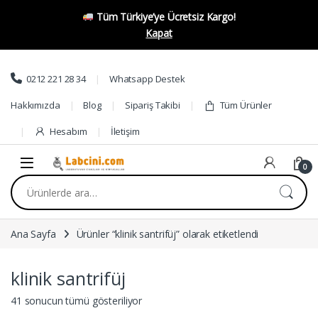
Tüm Türkiye’ye Ücretsiz Kargo!
Kapat
Skip to navigation
Skip to content
0212 221 28 34
Whatsapp Destek
Hakkımızda
Blog
Sipariş Takibi
Tüm Ürünler
Hesabım
İletişim
0
Ara:
Ana Sayfa
Ürünler “klinik santrifüj” olarak etiketlendi
klinik santrifüj
41 sonucun tümü gösteriliyor