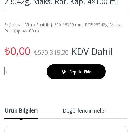
23542g, Maks. Rot. Kap. 4×100 ml
Soğutmalı Mikro Santrifüj, 200-18000 rpm, RCF 23542g, Maks.
Rot. Kap. 4×100 ml
₺
0,00
KDV Dahil
₺
570.319,20
OHAUS FC5718R Soğutmalı Mikro Santrifüj, 200-18000 rpm, RCF 2354
Sepete Ekle
Ürün Bilgileri
Değerlendirmeler