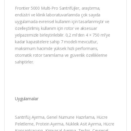
Frontier 5000 Multi-Pro Santrifüjler, araştırma,
endüstri ve klinik laboratuvarlarında çok sayıda
uygulamada evrensel kullanım için tasarlanmıştır ve
özelleştirilmiş kullanım için rotor ve aksesuar
yelpazemizle birleştirilebilir. 0,2 ml'den 4 × 750 ml'ye
kadar kapasitelere sahip 7 modeli mevcuttur,
maksimum hacimde yüksek hızlı performans,
otomatik rotor tanımlama ve güvenlik özelliklerine
sahiptirler.
Uygulamalar
Santrifüj Ayırma, Genel Numune Hazırlama, Hücre
Peletleme, Protein Ayırma, Nükleik Asit Ayırma, Hücre
Konsantrasyon, Kimyasal Ayırma, Teşhis, Çevresel