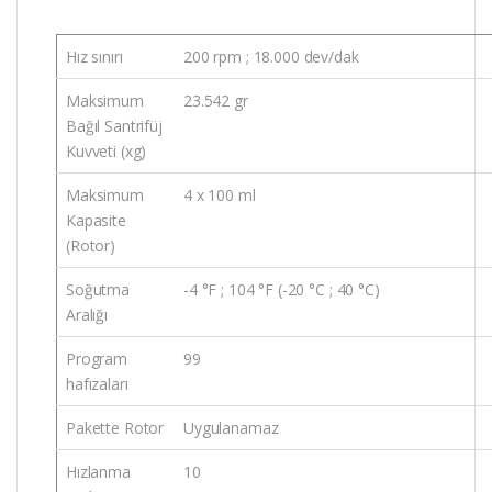
Hız sınırı
200 rpm ; 18.000 dev/dak
Maksimum
23.542 gr
Bağıl Santrifüj
Kuvveti (xg)
Maksimum
4 x 100 ml
Kapasite
(Rotor)
Soğutma
-4 °F ; 104 °F (-20 °C ; 40 °C)
Aralığı
Program
99
hafızaları
Pakette Rotor
Uygulanamaz
Hızlanma
10