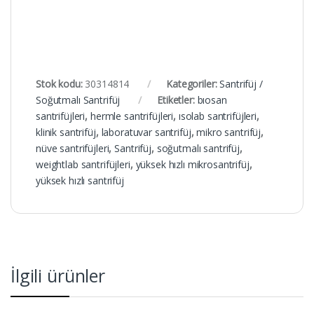
Stok kodu:
30314814
Kategoriler:
Santrifüj /
Soğutmalı Santrifüj
Etiketler:
bıosan
santrifüjleri
,
hermle santrifüjleri
,
ısolab santrifüjleri
,
klinik santrifüj
,
laboratuvar santrifüj
,
mikro santrifüj
,
nüve santrifüjleri
,
Santrifüj
,
soğutmalı santrifüj
,
weightlab santrifüjleri
,
yüksek hızlı mikrosantrifüj
,
yüksek hızlı santrifüj
İlgili ürünler