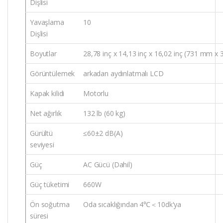
Dişlisi
Yavaşlama
10
Dişlisi
Boyutlar
28,78 inç x 14,13 inç x 16,02 inç (731 mm 
Görüntülemek
arkadan aydınlatmalı LCD
Kapak kilidi
Motorlu
Net ağırlık
132 lb (60 kg)
Gürültü
≤60±2 dB(A)
seviyesi
Güç
AC Gücü (Dahil)
Güç tüketimi
660W
Ön soğutma
Oda sıcaklığından 4℃＜10dk'ya
süresi