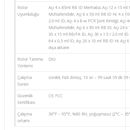
Rotor
Açı 4 x 85ml RB ID Merhaba; Açı 12 x 15 ml R
Uyumluluğu
Mühürlenebilir; Açı 6 x 50 ml RB ID Hi; 4 x 100
2.0 ml ID; Açı 4 x 8-w PCR Şerit Kimliği; Açı 4
Mühürlenebilir; Açı 6 x 85 ml RB ID; Açı 24 x 1
30 x 15 ml RB/FA ID; Açı 30 x 1.5 / 2.0 ml ID 
64 x 0,5 ml İD; Açı 20 x 10 ml RB ID Hi; Açı 
dışa aktarın
Rotor Tanıma
Oto
Yöntemi
Çalışma
sürekli; hızlı dönüş; 10 sn – 99 saat 59 dk 59
Süresi
Güvenlik
CE; FCC
Sertifikası
Çalışma
36°F – 95°F, %80 RH, yoğuşmasız (2°C – 3
ortamı