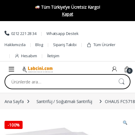
Tüm Türkiye’ye Ücretsiz Kargo!
Kapat
Skip to navigation
Skip to content
0212 221 28 34
Whatsapp Destek
Hakkımızda
Blog
Sipariş Takibi
Tüm Ürünler
Hesabım
İletişim
0
Ara:
Ana Sayfa
Santrifüj / Soğutmalı Santrifüj
OHAUS FC5718R 
-
100%