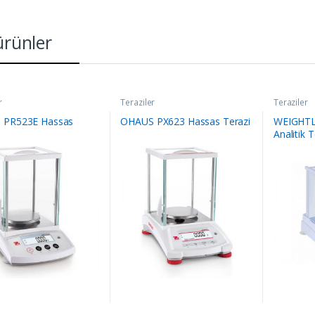
 ürünler
r
Teraziler
Teraziler
 PR523E Hassas
OHAUS PX623 Hassas Terazi
WEIGHTL
Analitik T