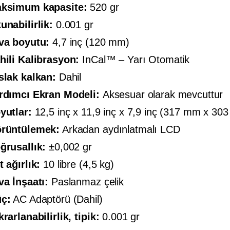
ksimum kapasite:
520 gr
unabilirlik:
0.001 gr
va boyutu:
4,7 inç (120 mm)
hili Kalibrasyon:
InCal™ – Yarı Otomatik
slak kalkan:
Dahil
rdımcı Ekran Modeli:
Aksesuar olarak mevcuttur
yutlar:
12,5 inç x 11,9 inç x 7,9 inç (317 mm x 
rüntülemek:
Arkadan aydınlatmalı LCD
ğrusallık:
±0,002 gr
t ağırlık:
10 libre (4,5 kg)
va İnşaatı:
Paslanmaz çelik
ç:
AC Adaptörü (Dahil)
krarlanabilirlik, tipik:
0.001 gr