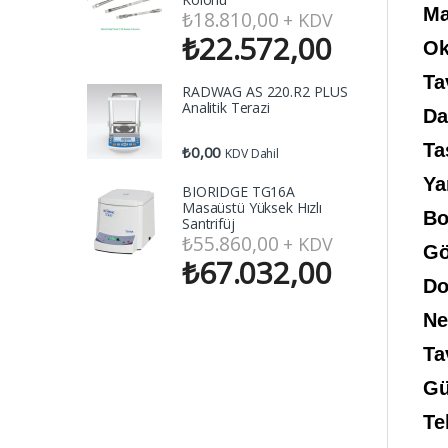
Ma
₺
18.810,00
+ KDV
₺
22.572,00
Ok
Ta
RADWAG AS 220.R2 PLUS
Analitik Terazi
Da
Ta
₺
0,00
KDV Dahil
Ya
BIORIDGE TG16A
Masaüstü Yüksek Hızlı
Bo
Santrifüj
₺
55.860,00
+ KDV
Gö
₺
67.032,00
Do
Ne
Ta
Gü
Te