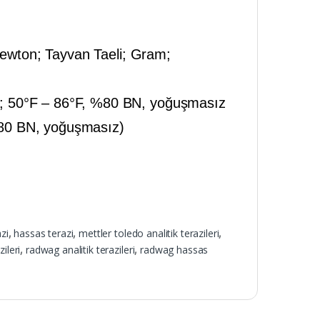
Newton; Tayvan Taeli; Gram;
; 50°F – 86°F, %80 BN, yoğuşmasız
80 BN, yoğuşmasız)
azi
,
hassas terazi
,
mettler toledo analitik terazileri
,
ileri
,
radwag analitik terazileri
,
radwag hassas