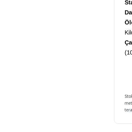
St
Da
Öl
Ki
Ça
(1
Sto
mett
tera