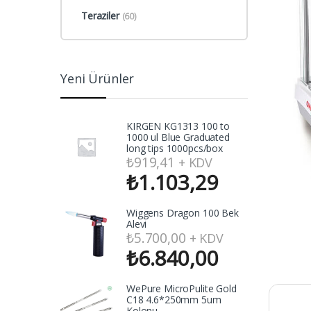
Teraziler
(60)
Yeni Ürünler
KIRGEN KG1313 100 to
1000 ul Blue Graduated
long tips 1000pcs/box
₺
919,41
+ KDV
₺
1.103,29
Wiggens Dragon 100 Bek
Alevi
₺
5.700,00
+ KDV
₺
6.840,00
WePure MicroPulite Gold
C18 4.6*250mm 5um
Kolonu