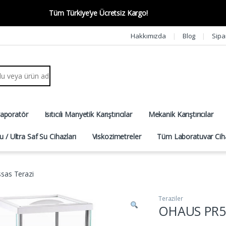
Tüm Türkiye’ye Ücretsiz Kargo!
Hakkımızda
Blog
Sipa
r:
vaporatör
Isıtıcılı Manyetik Karıştırıcılar
Mekanik Karıştırıcılar
u / Ultra Saf Su Cihazları
Viskozimetreler
Tüm Laboratuvar Ciha
as Terazi
Teraziler
OHAUS PR52