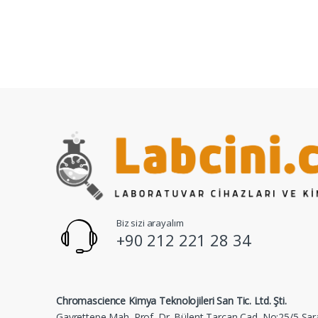
Biz sizi arayalım
+90 212 221 28 34
Chromascience Kimya Teknolojileri San Tic. Ltd. Şti.
Gayrettepe Mah. Prof. Dr. Bülent Tarcan Cad. No:25/5 Sar