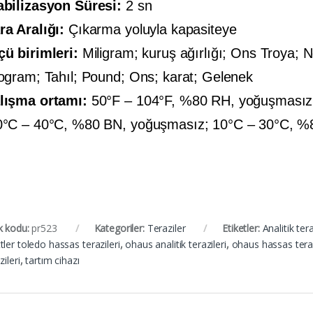
abilizasyon Süresi:
2 sn
ra Aralığı:
Çıkarma yoluyla kapasiteye
çü birimleri:
Miligram; kuruş ağırlığı; Ons Troya; 
logram; Tahıl; Pound; Ons; karat; Gelenek
lışma ortamı:
50°F – 104°F, %80 RH, yoğuşmasız
0°C – 40°C, %80 BN, yoğuşmasız; 10°C – 30°C, %
k kodu:
pr523
Kategoriler:
Teraziler
Etiketler:
Analitik ter
ler toledo hassas terazileri
,
ohaus analitik terazileri
,
ohaus hassas teraz
zileri
,
tartım cihazı