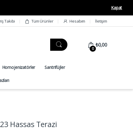
Kapat
riş Takibi
Tüm Ürünler
Hesabım
İletişim
₺
0,00
0
Homojenizatörler
Santrifüjler
zları
3 Hassas Terazi