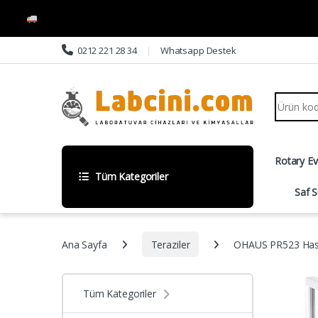
Skip to navigation
Skip to content
0212 221 28 34
Whatsapp Destek
Search fo
Rotary E
Tüm Kategoriler
Saf S
Ana Sayfa
Teraziler
OHAUS PR523 Hass
Tüm Kategoriler