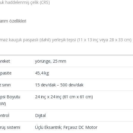
uk haddelenmiş çelik (CRS)
rım özellikleri
az kauçuk paspaslı (dahil) yerleşik tepsi (11 x 13 inç veya 28 x 33 cm)
reket
yörünge, 25 mm
pasite
45,4 kg
 sınırı
15 dev/dak – 500 dev/dak
psi Boyutu
24 inç x 24 inç (61 cm x 61 cm)
xW)
ntrol
Dijital
rüş sistemi
Üçlü Eksantrik; Fırçasız DC Motor