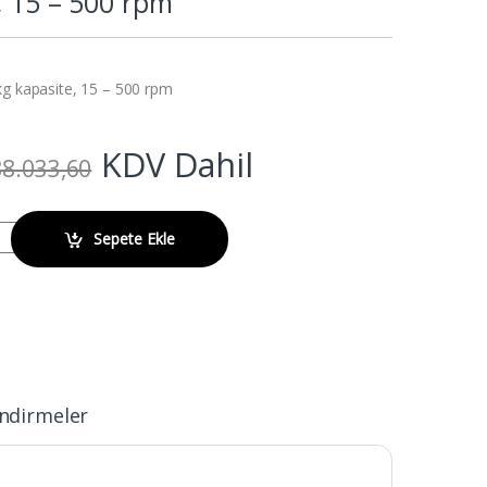
, 15 – 500 rpm
kg kapasite, 15 – 500 rpm
KDV Dahil
8.033,60
bital 25 mm, 45.4 kg kapasite, 15 - 500 rpm quantity
Sepete Ekle
ndirmeler