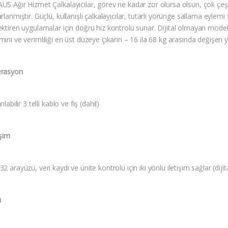
US Ağır Hizmet Çalkalayıcılar, görev ne kadar zor olursa olsun, çok çeş
rlanmıştır. Güçlü, kullanışlı çalkalayıcılar, tutarlı yörünge sallama eylemi 
ktiren uygulamalar için doğru hız kontrolü sunar. Dijital olmayan modell
ini ve verimliliği en üst düzeye çıkarın – 16 ila 68 kg arasında değişen 
rasyon
rılabilir 3 telli kablo ve fiş (dahil)
işim
2 arayüzü, veri kaydı ve ünite kontrolü için iki yönlü iletişim sağlar (diji
ı