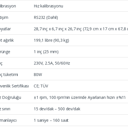
librasyon
Hız kalibrasyonu
etişim
RS232 (Dahil)
yutlar
28,7 inç x 6,7 inç x 26,7 inç (72,9 cm x 17 cm x 67,
t ağırlık
199,1 libre (90,3 kg)
rünge
1 inç (25 mm)
üç
230V, 2.5A, 50/60Hz
ç tüketimi
80W
venlik Sertifikası
CE; TÜV
z Doğruluğu
±1 rpm, 100 rpm’nin üzerinde Ayarlanan hızın ±%1’i
 sınırı
15 dev/dak – 500 dev/dak
manlayıcı
1 saniye – 160 saat