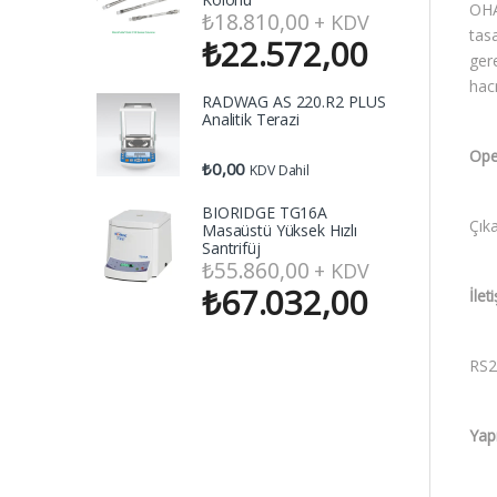
OHA
₺
18.810,00
+ KDV
tasa
₺
22.572,00
gere
hacm
RADWAG AS 220.R2 PLUS
Analitik Terazi
Ope
₺
0,00
KDV Dahil
BIORIDGE TG16A
Çıka
Masaüstü Yüksek Hızlı
Santrifüj
₺
55.860,00
+ KDV
₺
67.032,00
İlet
RS23
Yap