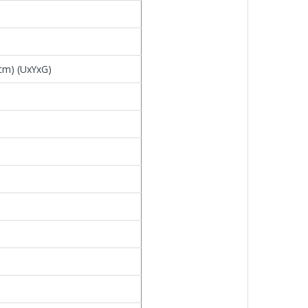
8 cm) (UxYxG)