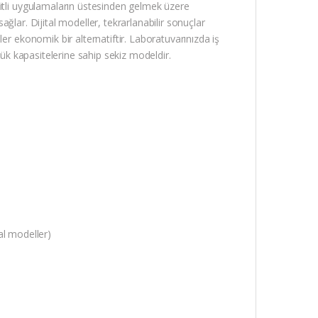
itli uygulamaların üstesinden gelmek üzere
sağlar. Dijital modeller, tekrarlanabilir sonuçlar
er ekonomik bir alternatiftir. Laboratuvarınızda iş
yük kapasitelerine sahip sekiz modeldir.
tal modeller)