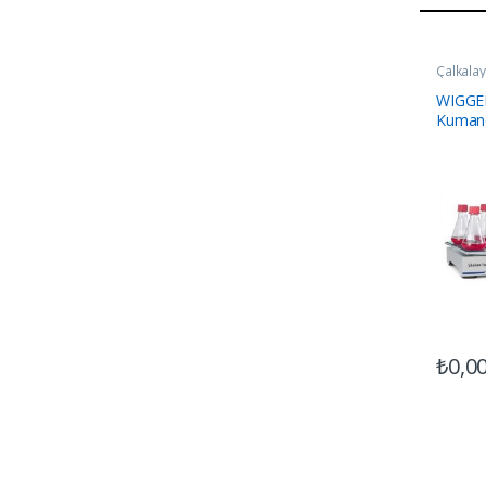
Çalkalayı
WIGGE
Kumand
₺
0,0