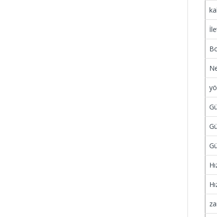
ka
İl
Bo
Ne
yö
G
Gü
Gü
Hı
Hız
za