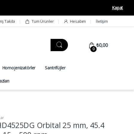
Kapat
riş Takibi
Tüm Ürünler
Hesabım
İletişim
₺
0,00
0
Homojenizatörler
Santrifüjler
zları
lar
D4525DG Orbital 25 mm, 45.4