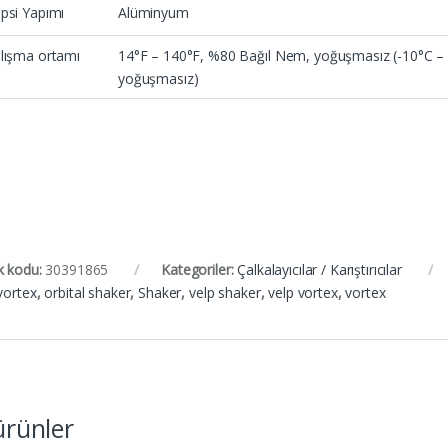
psi Yapımı
Alüminyum
lışma ortamı
14°F – 140°F, %80 Bağıl Nem, yoğuşmasız (-10°C –
yoğuşmasız)
k kodu:
30391865
Kategoriler:
Çalkalayıcılar / Karıştırıcılar
vortex
,
orbital shaker
,
Shaker
,
velp shaker
,
velp vortex
,
vortex
 ürünler