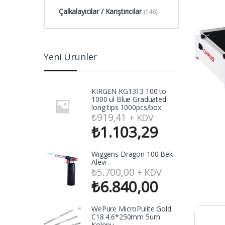
Çalkalayıcılar / Karıştırıcılar
(148)
Yeni Ürünler
KIRGEN KG1313 100 to
1000 ul Blue Graduated
long tips 1000pcs/box
₺
919,41
+ KDV
₺
1.103,29
Wiggens Dragon 100 Bek
Alevi
₺
5.700,00
+ KDV
₺
6.840,00
WePure MicroPulite Gold
C18 4.6*250mm 5um
Kolonu