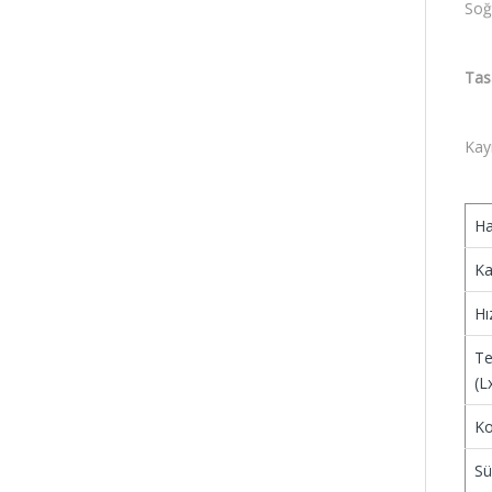
Soğ
Tasa
Kaym
Ha
Ka
Hız
Te
(L
Ko
Sü