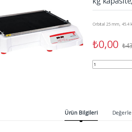
kg kapasite
Orbital 25 mm, 45.4 
₺
0,00
₺
43
OHAUS SHHD4525DG Or
Ürün Bilgileri
Değerle