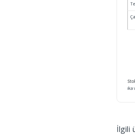
Te
Ça
Sto
ıka 
İlgili