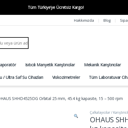
Tüm Türkiye’ye Ücretsiz Kargo!
Hakkımızda
Blog
Sipa
r:
vaporatör
Isıtıcılı Manyetik Karıştırıcılar
Mekanik Karıştırıcılar
u / Ultra Saf Su Cihazları
Viskozimetreler
Tüm Laboratuvar Ciha
HAUS SHHD4525DG Orbital 25 mm, 45.4 kg kapasite, 15 – 500 rpm
Çalkalayıcılar / Karıştırıcı
OHAUS SHH