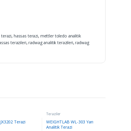
 terazi
,
hassas terazi
,
mettler toledo analitik
ssas terazileri
,
radwag analitik terazileri
,
radwag
Teraziler
X3202 Terazi
WEIGHTLAB WL-303 Yarı
Analitik Terazi