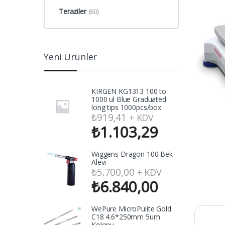
Teraziler
(60)
Yeni Ürünler
KIRGEN KG1313 100 to
1000 ul Blue Graduated
long tips 1000pcs/box
₺
919,41
+ KDV
₺
1.103,29
Wiggens Dragon 100 Bek
Alevi
₺
5.700,00
+ KDV
₺
6.840,00
WePure MicroPulite Gold
C18 4.6*250mm 5um
Kolonu