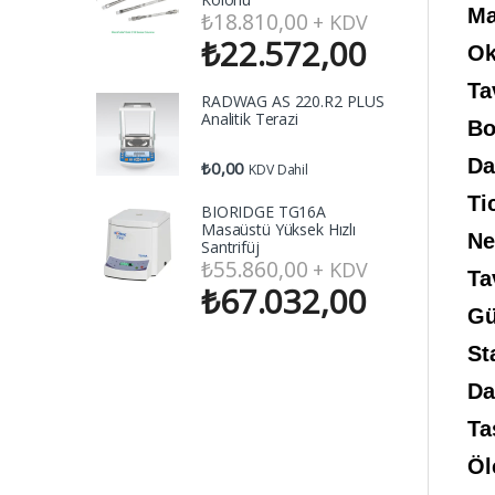
Ma
₺
18.810,00
+ KDV
₺
22.572,00
Ok
Ta
RADWAG AS 220.R2 PLUS
Analitik Terazi
Bo
Da
₺
0,00
KDV Dahil
Ti
BIORIDGE TG16A
Masaüstü Yüksek Hızlı
Ne
Santrifüj
₺
55.860,00
+ KDV
Ta
₺
67.032,00
G
St
Da
Ta
Öl