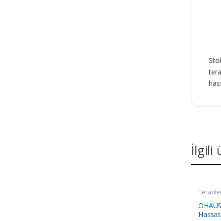
Sto
tera
hass
İlgili
Terazile
OHAUS 
Hassas