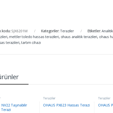
k kodu:
SJX6201M
Kategoriler:
Teraziler
Etiketler:
Analitik
zileri
,
mettler toledo hassas terazileri
,
ohaus analitik terazileri
,
ohaus ha
as terazileri
,
tartım cihazı
 ürünler
r
Teraziler
Teraziler
NV22 Taşınabilir
OHAUS PX623 Hassas Terazi
OHAUS PJ
 Terazi