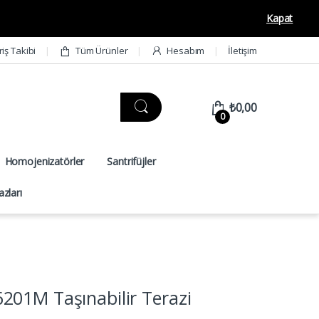
Kapat
riş Takibi
Tüm Ürünler
Hesabım
İletişim
₺
0,00
0
Homojenizatörler
Santrifüjler
zları
201M Taşınabilir Terazi