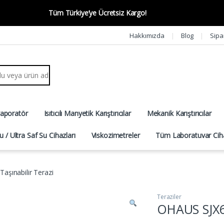
Tüm Türkiye’ye Ücretsiz Kargo!
Hakkımızda
Blog
Sipa
r:
vaporatör
Isıtıcılı Manyetik Karıştırıcılar
Mekanik Karıştırıcılar
u / Ultra Saf Su Cihazları
Viskozimetreler
Tüm Laboratuvar Ciha
şınabilir Terazi
Teraziler
OHAUS SJX6