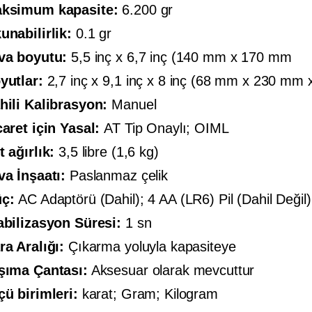
ksimum kapasite:
6.200 gr
unabilirlik:
0.1 gr
va boyutu:
5,5 inç x 6,7 inç (140 mm x 170 mm
yutlar:
2,7 inç x 9,1 inç x 8 inç (68 mm x 230 m
hili Kalibrasyon:
Manuel
caret için Yasal:
AT Tip Onaylı; OIML
t ağırlık:
3,5 libre (1,6 kg)
va İnşaatı:
Paslanmaz çelik
üç:
AC Adaptörü (Dahil); 4 AA (LR6) Pil (Dahil Değil)
abilizasyon Süresi:
1 sn
ra Aralığı:
Çıkarma yoluyla kapasiteye
şıma Çantası:
Aksesuar olarak mevcuttur
çü birimleri:
karat; Gram; Kilogram