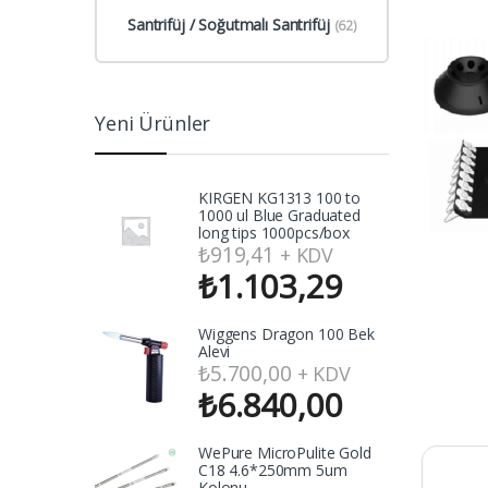
Santrifüj / Soğutmalı Santrifüj
(62)
Yeni Ürünler
KIRGEN KG1313 100 to
1000 ul Blue Graduated
long tips 1000pcs/box
₺
919,41
+ KDV
₺
1.103,29
Wiggens Dragon 100 Bek
Alevi
₺
5.700,00
+ KDV
₺
6.840,00
WePure MicroPulite Gold
C18 4.6*250mm 5um
Kolonu