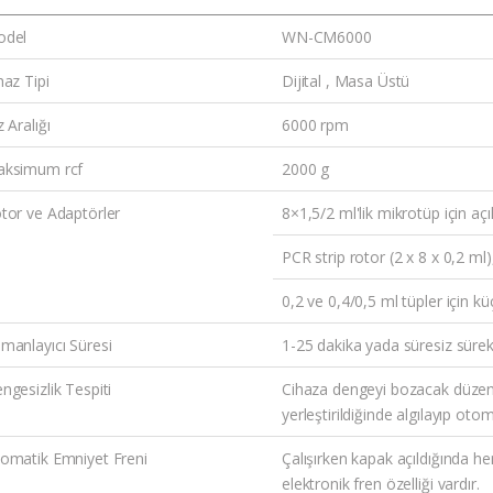
odel
WN-CM6000
haz Tipi
Dijital , Masa Üstü
z Aralığı
6000 rpm
ksimum rcf
2000 g
tor ve Adaptörler
8×1,5/2 ml'lik mikrotüp için açıl
PCR strip rotor (2 x 8 x 0,2 ml)
0,2 ve 0,4/0,5 ml tüpler için k
manlayıcı Süresi
1-25 dakika yada süresiz sürek
ngesizlik Tespiti
Cihaza dengeyi bozacak düz
yerleştirildiğinde algılayıp oto
omatik Emniyet Freni
Çalışırken kapak açıldığında h
elektronik fren özelliği vardır.