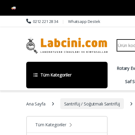
Skip to navigation
Skip to content
0212 221 28 34
Whatsapp Destek
Search fo
Rotary E
Tüm Kategoriler
Saf S
Ana Sayfa
Santrifüj / Soğutmalı Santrifüj
Tüm Kategoriler