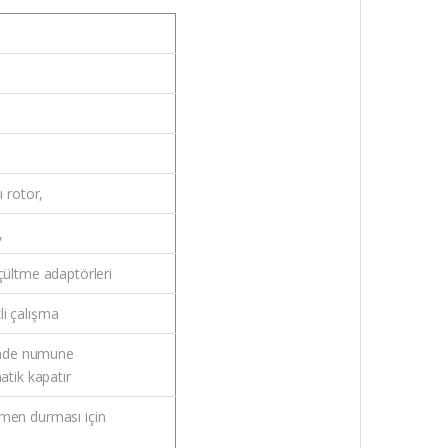
ı rotor,
,
üçültme adaptörleri
li çalışma
ende numune
matik kapatır
emen durması için