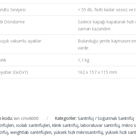
rültü Seviyesi
< 55 db, fısıltı kadar sessiz ve t
zlı Döndürme
Sadece kapağı kapatarak hızlı
zaman kazandırır.
uçuk vakumlu ayaklar
Bulunduğu yerde kaymasını eng
vardır.
rlık
1,1 kg
yutlar (GxDxY)
162 x 157 x 115 mm
k kodu:
wn-cmv6000
Kategoriler:
Santrifüj / Soğutmalı Santrifüj
rifüjleri
,
ısolab santrifüjleri
,
klinik santrifüj
,
laboratuvar santrifüj
,
mikro s
rifüj
,
weightlab santrifüjleri
,
yüksek hızlı mikrosantrifüj
,
yüksek hızlı sant