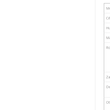
M
Ci
Hı
Ma
Ro
Za
De
Ot