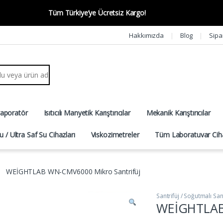
Tüm Türkiye’ye Ücretsiz Kargo!
Hakkımızda
Blog
Sipa
r:
vaporatör
Isıtıcılı Manyetik Karıştırıcılar
Mekanik Karıştırıcılar
u / Ultra Saf Su Cihazları
Viskozimetreler
Tüm Laboratuvar Ciha
WEİGHTLAB WN-CMV6000 Mikro Santrifüj
Santrifüj / Soğutmalı Sant
WEİGHTLAB 