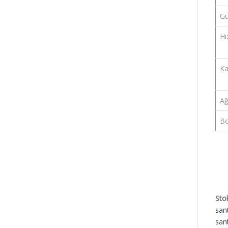
Gü
Hı
Ka
Ağı
Bo
Sto
sant
sant