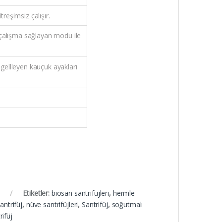
itreşimsiz çalışır.
 çalışma sağlayan modu ile
ellleyen kauçuk ayakları
Etiketler:
bıosan santrifüjleri
,
hermle
antrifüj
,
nüve santrifüjleri
,
Santrifüj
,
soğutmalı
rifüj