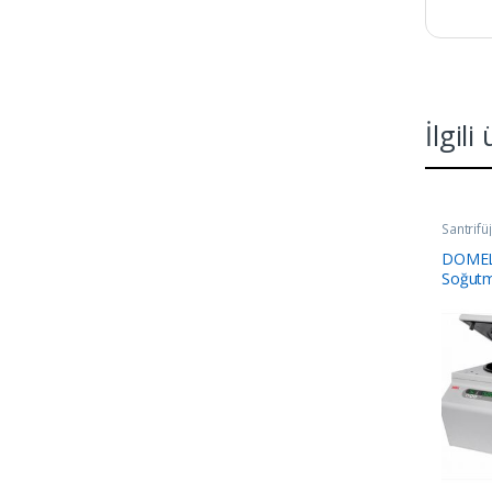
İlgili
Santrifü
DOMEL
Soğutma
(-9/+40