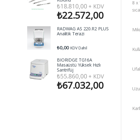
8 x 
₺
18.810,00
+ KDV
sıca
₺
22.572,00
RADWAG AS 220.R2 PLUS
Mikr
Analitik Terazi
₺
0,00
KDV Dahil
Kull
BIORIDGE TG16A
Masaüstü Yüksek Hızlı
Ufa
Santrifüj
₺
55.860,00
+ KDV
₺
67.032,00
Uzu
Kar