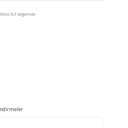
000xG Rcf değerinde
ndirmeler