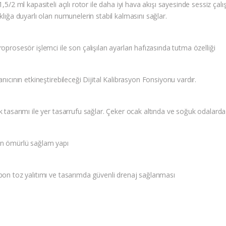
1,5/2 ml kapasiteli açılı rotor ile daha iyi hava akışı sayesinde sessiz çal
klığa duyarlı olan numunelerin stabil kalmasını sağlar.
oprosesör işlemci ile son çalışılan ayarları hafızasında tutma özelliği
anıcının etkineştirebileceği Dijital Kalibrasyon Fonsiyonu vardır.
k tasarımı ile yer tasarrufu sağlar. Çeker ocak altında ve soğuk odalard
n ömürlü sağlam yapı
bon toz yalıtımı ve tasarımda güvenli drenaj sağlanması