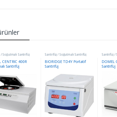
 ürünler
j / Soğutmalı Santrifüj
Santrifüj / Soğutmalı Santrifüj
Santrifüj /
 CENTRIC 400R
BIORIDGE TD4Y Portatif
DOMEL C
lı Santrifüj
Santrifüj
Santrifüj
°C)