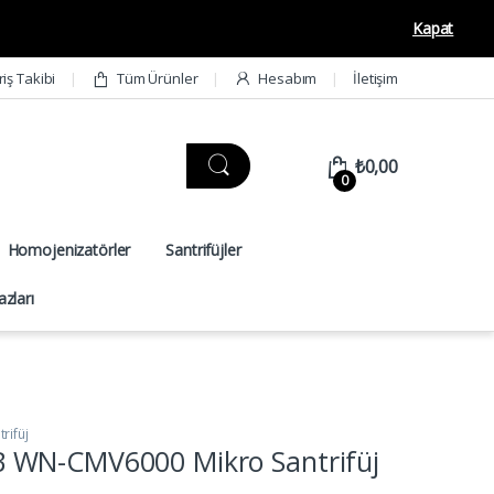
Kapat
riş Takibi
Tüm Ürünler
Hesabım
İletişim
₺
0,00
0
Homojenizatörler
Santrifüjler
zları
rifüj
WN-CMV6000 Mikro Santrifüj