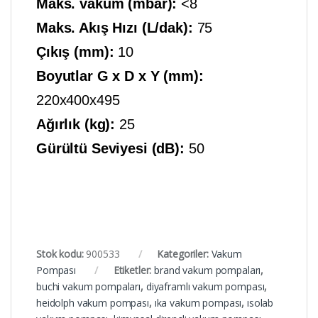
Maks. vakum (mbar):
<8
Maks. Akış Hızı (L/dak):
75
Çıkış (mm):
10
Boyutlar G x D x Y (mm):
220x400x495
Ağırlık (kg):
25
Gürültü Seviyesi (dB):
50
Stok kodu:
900533
Kategoriler:
Vakum
Pompası
Etiketler:
brand vakum pompaları
,
buchi vakum pompaları
,
diyaframlı vakum pompası
,
heidolph vakum pompası
,
ıka vakum pompası
,
ısolab