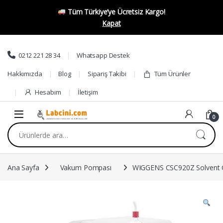
Tüm Türkiye’ye Ücretsiz Kargo!
Kapat
Skip to navigation
Skip to content
0212 221 28 34
Whatsapp Destek
Hakkımızda
Blog
Sipariş Takibi
Tüm Ürünler
Hesabım
İletişim
0
Ara:
Ana Sayfa
Vakum Pompası
WIGGENS CSC920Z Solvent Ge