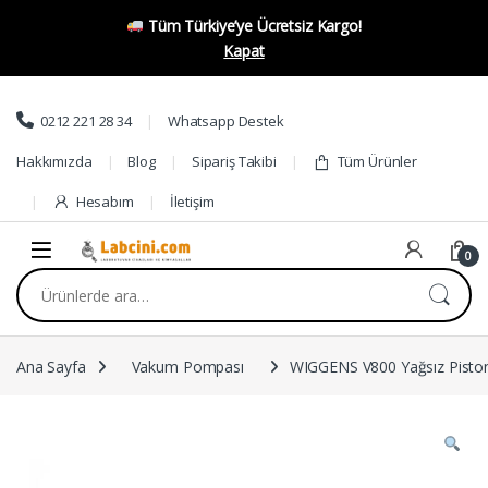
Tüm Türkiye’ye Ücretsiz Kargo!
Kapat
Skip to navigation
Skip to content
0212 221 28 34
Whatsapp Destek
Hakkımızda
Blog
Sipariş Takibi
Tüm Ürünler
Hesabım
İletişim
0
Ara:
Ana Sayfa
Vakum Pompası
WIGGENS V800 Yağsız Pisto