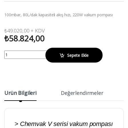
100mbar, 80L/dak kapasiteli akış hızı, 220W vakum pompası
₺
49.020,00
+ KDV
₺
58.824,00
WIGGENS V800 Yağsız Pistonlu Vakum Pompası quantity
Sepete Ekle
Ürün Bilgileri
Değerlendirmeler
> Chemvak V serisi vakum pompası