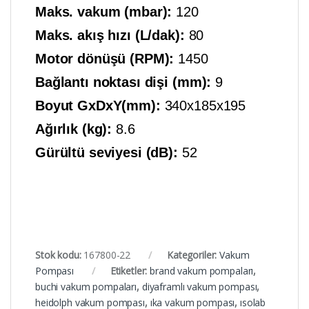
Maks. vakum (mbar):
120
Maks. akış hızı (L/dak):
80
Motor dönüşü (RPM):
1450
Bağlantı noktası dişi (mm):
9
Boyut GxDxY(mm):
340x185x195
Ağırlık (kg):
8.6
Gürültü seviyesi (dB):
52
Stok kodu:
167800-22
Kategoriler:
Vakum
Pompası
Etiketler:
brand vakum pompaları
,
buchi vakum pompaları
,
diyaframlı vakum pompası
,
heidolph vakum pompası
,
ıka vakum pompası
,
ısolab