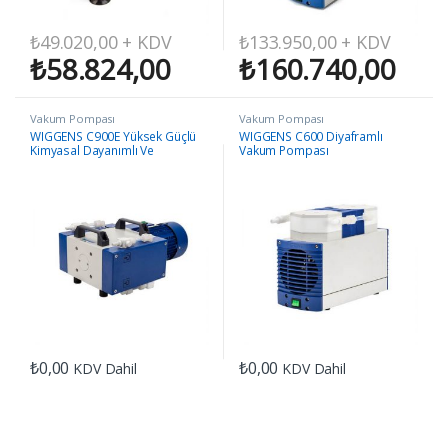
₺
49.020,00
+ KDV
₺
133.950,00
+ KDV
₺
58.824,00
₺
160.740,00
Vakum Pompası
Vakum Pompası
WIGGENS C900E Yüksek Güçlü
WIGGENS C600 Diyaframlı
Kimyasal Dayanımlı Ve
Vakum Pompası
Diyaframlı Pompalar
₺
0,00
₺
0,00
KDV Dahil
KDV Dahil