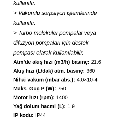
kullanılır.
> Vakumlu sorpsiyon işlemlerinde
kullanılır.
> Turbo moleküler pompalar veya
difüzyon pompaları için destek
pompası olarak kullanılabilir.
Atm’de akış hızı (m3/h) basınç
: 
21.6
Akış hızı (L/dak) atm. basınç:
360
Nihai vakum (mbar abs.):
4,0×10-4
Maks. Güç P (W):
750
Motor hızı (rpm):
1400
Yağ dolum hacmi (L):
1.9
IP kodu:
IP44