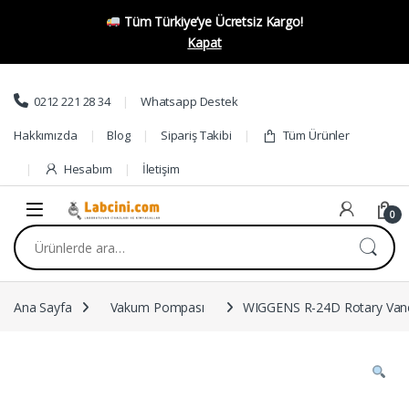
Tüm Türkiye’ye Ücretsiz Kargo!
Kapat
Skip to navigation
Skip to content
0212 221 28 34
Whatsapp Destek
Hakkımızda
Blog
Sipariş Takibi
Tüm Ürünler
Hesabım
İletişim
0
Ara:
Ana Sayfa
Vakum Pompası
WIGGENS R-24D Rotary Van