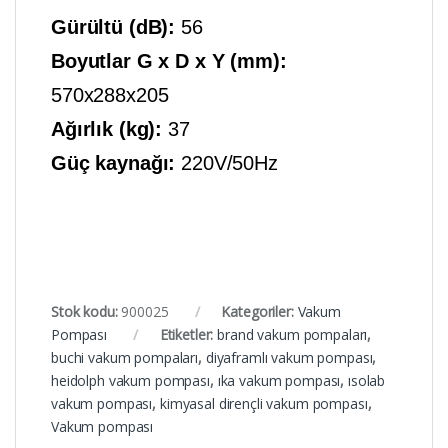
Gürültü (dB):
56
Boyutlar G x D x Y (mm):
570x288x205
Ağırlık (kg):
37
Güç kaynağı:
220V/50Hz
Stok kodu:
900025
Kategoriler:
Vakum
Pompası
Etiketler:
brand vakum pompaları
,
buchi vakum pompaları
,
diyaframlı vakum pompası
,
heidolph vakum pompası
,
ıka vakum pompası
,
ısolab
vakum pompası
,
kimyasal dirençli vakum pompası
,
Vakum pompası